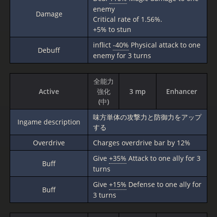
enemy
Damage
Critical rate of 1.56%.
+5% to stun
inflict
-40%
Physical attack to one
Debuff
enemy for 3 turns
全能力
Active
強化
3 mp
Enhancer
(中)
味方単体の攻撃力と防御力をアップ
Ingame description
する
Overdrive
Charges overdrive bar by 12%
Give
+35%
Attack to one ally for 3
Buff
turns
Give
+15%
Defense to one ally for
Buff
3 turns