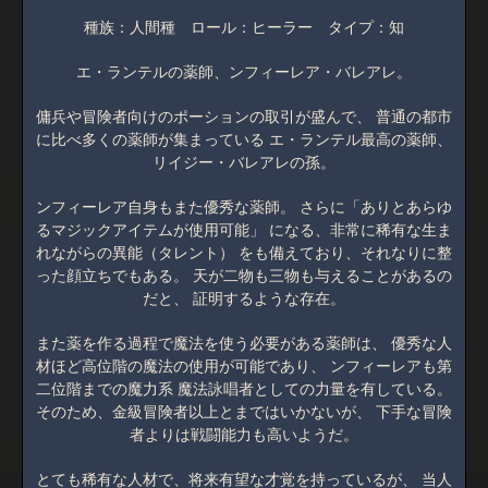
種族：人間種 ロール：ヒーラー タイプ：知
エ・ランテルの薬師、ンフィーレア・バレアレ。
傭兵や冒険者向けのポーションの取引が盛んで、 普通の都市
に比べ多くの薬師が集まっている エ・ランテル最高の薬師、
リイジー・バレアレの孫。
ンフィーレア自身もまた優秀な薬師。 さらに「ありとあらゆ
るマジックアイテムが使用可能」 になる、非常に稀有な生ま
れながらの異能（タレント） をも備えており、それなりに整
った顔立ちでもある。 天が二物も三物も与えることがあるの
だと、 証明するような存在。
また薬を作る過程で魔法を使う必要がある薬師は、 優秀な人
材ほど高位階の魔法の使用が可能であり、 ンフィーレアも第
二位階までの魔力系 魔法詠唱者としての力量を有している。
そのため、金級冒険者以上とまではいかないが、 下手な冒険
者よりは戦闘能力も高いようだ。
とても稀有な人材で、将来有望な才覚を持っているが、 当人