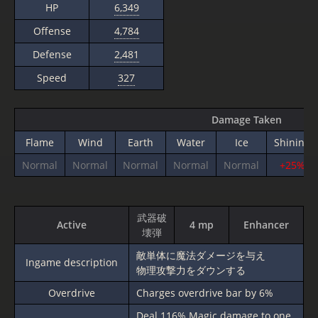
HP
6,349
Offense
4,784
Defense
2,481
Speed
327
Damage Taken
Flame
Wind
Earth
Water
Ice
Shining
Normal
Normal
Normal
Normal
Normal
+25%
武器破
Active
4 mp
Enhancer
壊弾
敵単体に魔法ダメージを与え
Ingame description
物理攻撃力をダウンする
Overdrive
Charges overdrive bar by 6%
Deal
116%
Magic damage to one