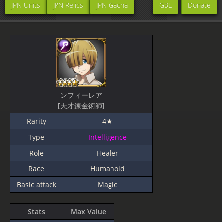
JPN Units
JPN Relics
JPN Gacha
GBL
Donate
ンフィーレア
[天才錬金術師]
Rarity
4★
Type
Intelligence
Role
Healer
Race
Humanoid
Basic attack
Magic
Stats
Max Value