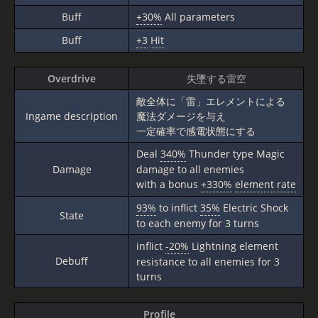
Buff
+30%
All parameters
Buff
+3
Hit
Overdrive
失墜する雷空
敵全体に「雷」エレメントによる
Ingame description
魔法ダメージを与え
一定確率で感電状態にする
Deal
340%
Thunder type Magic
Damage
damage to all enemies
with a bonus
+330%
element rate
93%
to inflict
35%
Electric Shock
State
to each enemy for 3 turns
inflict
-20%
Lightning element
Debuff
resistance to all enemies for 3
turns
Profile