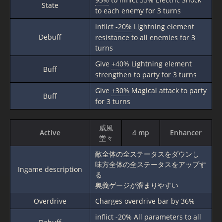
State
to each enemy for 3 turns
inflict
-20%
Lightning element
Debuff
resistance to all enemies for 3
turns
Give
+40%
Lightning element
Buff
strengthen to party for 3 turns
Give
+30%
Magical attack to party
Buff
for 3 turns
威風
Active
4 mp
Enhancer
堂々
敵全体の全ステータスをダウンし
味方全体の全ステータスをアップす
Ingame description
る
奥義ゲージが溜まりやすい
Overdrive
Charges overdrive bar by 36%
inflict
-20%
All parameters to all