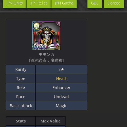
JPN Units
JPN Relics
JPN Gacha
GBL
Donate
モモンガ
[混沌適応：魔導衣]
Rarity
5★
Type
Heart
Role
Enhancer
Race
Undead
Basic attack
Magic
Stats
Max Value