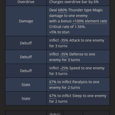
Overdrive
Charges overdrive bar by 6%
Deal
680%
Thunder type Magic
damage to one enemy
Damage
with a bonus
+100%
element rate
Critical rate of 1.56%.
+5% to stun
inflict
-35%
Attack to one enemy
Debuff
for 3 turns
inflict
-35%
Defense to one
Debuff
enemy for 3 turns
inflict
-25%
Speed to one enemy
Debuff
for 3 turns
67%
to inflict Paralysis to one
State
enemy for 2 turns
67%
to inflict Sleep to one enemy
State
for 2 turns
雷帝結