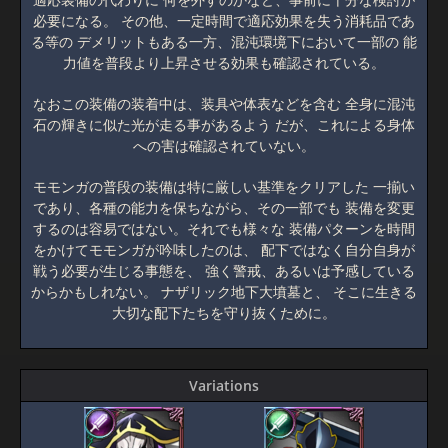
必要になる。 その他、一定時間で適応効果を失う消耗品であ
る等の デメリットもある一方、混沌環境下において一部の 能
力値を普段より上昇させる効果も確認されている。
なおこの装備の装着中は、装具や体表などを含む 全身に混沌
石の輝きに似た光が走る事があるよう だが、これによる身体
への害は確認されていない。
モモンガの普段の装備は特に厳しい基準をクリアした 一揃い
であり、各種の能力を保ちながら、その一部でも 装備を変更
するのは容易ではない。それでも様々な 装備パターンを時間
をかけてモモンガが吟味したのは、 配下ではなく自分自身が
戦う必要が生じる事態を、 強く警戒、あるいは予感している
からかもしれない。 ナザリック地下大墳墓と、 そこに生きる
大切な配下たちを守り抜くために。
Variations