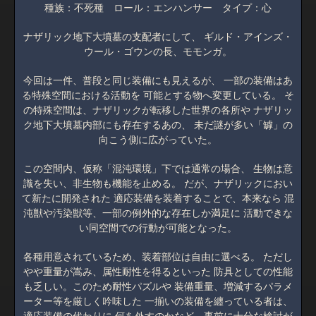
種族：不死種 ロール：エンハンサー タイプ：心
ナザリック地下大墳墓の支配者にして、 ギルド・アインズ・
ウール・ゴウンの長、モモンガ。
今回は一件、普段と同じ装備にも見えるが、 一部の装備はあ
る特殊空間における活動を 可能とする物へ変更している。 そ
の特殊空間は、ナザリックが転移した世界の各所や ナザリッ
ク地下大墳墓内部にも存在するあの、 未だ謎が多い「罅」の
向こう側に広がっていた。
この空間内、仮称「混沌環境」下では通常の場合、 生物は意
識を失い、非生物も機能を止める。 だが、ナザリックにおい
て新たに開発された 適応装備を装着することで、本来なら 混
沌獣や汚染獣等、一部の例外的な存在しか満足に 活動できな
い同空間での行動が可能となった。
各種用意されているため、装着部位は自由に選べる。 ただし
やや重量が嵩み、属性耐性を得るといった 防具としての性能
も乏しい。このため耐性パズルや 装備重量、増減するパラメ
ーター等を厳しく吟味した 一揃いの装備を纏っている者は、
適応装備の代わりに 何を外すのかなど、事前に十分な検討が