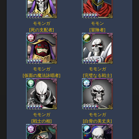
モモンガ
モモン
[死の支配者]
[冒険者]
モモンガ
モモンガ
[仮面の魔法詠唱者]
[完璧なる戦士]
モモンガ
モモンガ
[戦士の相]
[白骨の美丈夫]