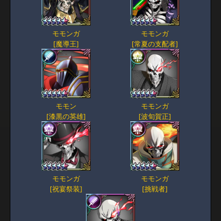
モモンガ
モモンガ
[魔導王]
[常夏の支配者]
モモン
モモンガ
[漆黒の英雄]
[波旬賀正]
モモンガ
モモンガ
[祝宴祭装]
[挑戦者]