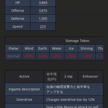
HP
3,869
Offense
3,876
Defense
1,505
Speed
223
Damage Taken
Flame
Wind
Earth
Water
Ice
Shining
Thund
Normal
+25%
+25%
+25%
+25%
+25%
+25
命中強
Active
2 mp
Enhancer
化(中)
自身の物理攻撃力と命中率を
Ingame description
アップする
Overdrive
Charges overdrive bar by 12%
Give
+35%
Physical attack to self