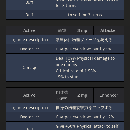
Buff
for 3 turns
Buff
+1
Hit
to self for 3 turns
Active
斬撃
3 mp
Attacker
Ingame description
敵単体に物理ダメージを与える
Overdrive
Charges overdrive bar by 6%
Deal
109%
Physical damage to
one enemy
Damage
Critical rate of 1.56%.
+5% to stun
肉体強
Active
2 mp
Enhancer
化(中)
Ingame description
自身の物理攻撃力をアップする
Overdrive
Charges overdrive bar by 12%
Give
+50%
Physical attack to self
Buff