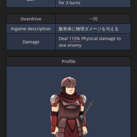
for 3 turns
Overdrive
一閃
Ingame description
敵単体に物理ダメージを与える
Deal
115%
Physical damage to
Damage
one enemy
Profile