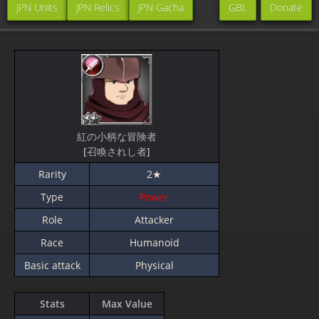
JPN Units
JPN Relics
JPN Gacha
GBL
Donate
紅の小柄な冒険者
[召喚されし者]
Rarity
2★
Type
Power
Role
Attacker
Race
Humanoid
Basic attack
Physical
Stats
Max Value