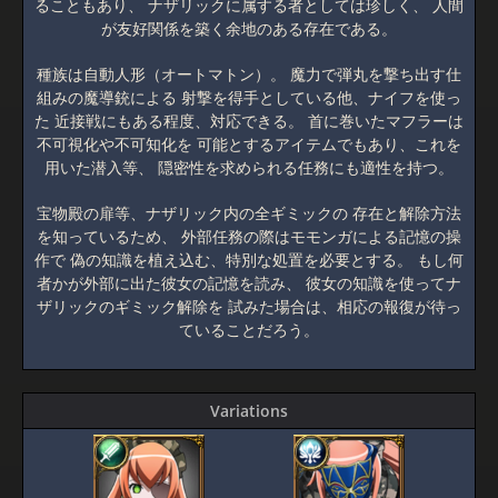
ることもあり、 ナザリックに属する者としては珍しく、 人間
が友好関係を築く余地のある存在である。
種族は自動人形（オートマトン）。 魔力で弾丸を撃ち出す仕
組みの魔導銃による 射撃を得手としている他、ナイフを使っ
た 近接戦にもある程度、対応できる。 首に巻いたマフラーは
不可視化や不可知化を 可能とするアイテムでもあり、これを
用いた潜入等、 隠密性を求められる任務にも適性を持つ。
宝物殿の扉等、ナザリック内の全ギミックの 存在と解除方法
を知っているため、 外部任務の際はモモンガによる記憶の操
作で 偽の知識を植え込む、特別な処置を必要とする。 もし何
者かが外部に出た彼女の記憶を読み、 彼女の知識を使ってナ
ザリックのギミック解除を 試みた場合は、相応の報復が待っ
ていることだろう。
Variations