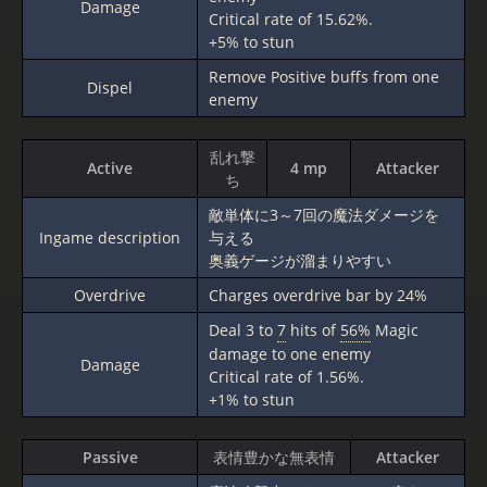
Damage
Critical rate of 15.62%.
+5% to stun
Remove Positive buffs from one
Dispel
enemy
乱れ撃
Active
4 mp
Attacker
ち
敵単体に3～7回の魔法ダメージを
Ingame description
与える
奥義ゲージが溜まりやすい
Overdrive
Charges overdrive bar by 24%
Deal 3 to
7
hits of
56%
Magic
damage to one enemy
Damage
Critical rate of 1.56%.
+1% to stun
Passive
表情豊かな無表情
Attacker