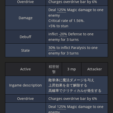
Overdrive
Charges overdrive bar by 6%
Deal
125%
Magic damage to one
enemy
Damage
Critical rate of 1.56%.
+5% to stun
inflict
-20%
Defense to one
Debuff
enemy for 3 turns
30%
to inflict Paralysis to one
State
enemy for 3 turns
精密射
Active
3 mp
Attacker
撃
敵単体に魔法ダメージを与え
Ingame description
上昇効果を全て解除する
高確率でクリティカルが発生する
Overdrive
Charges overdrive bar by 6%
Deal
125%
Magic damage to one
enemy