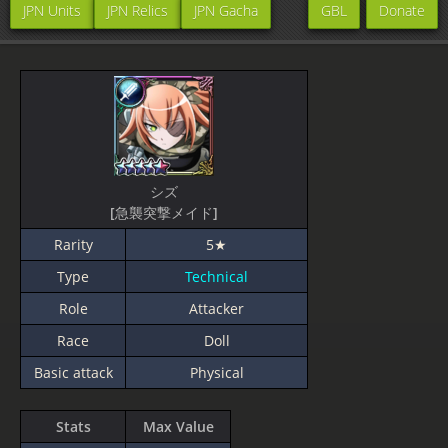
JPN Units
JPN Relics
JPN Gacha
GBL
Donate
シズ
[急襲突撃メイド]
Rarity
5★
Type
Technical
Role
Attacker
Race
Doll
Basic attack
Physical
Stats
Max Value