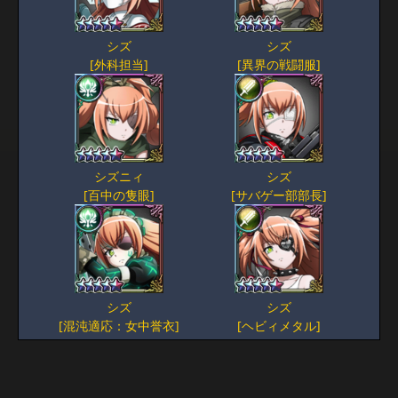
シズ
シズ
[外科担当]
[異界の戦闘服]
シズニィ
シズ
[百中の隻眼]
[サバゲー部部長]
シズ
シズ
[混沌適応：女中誉衣]
[ヘビィメタル]