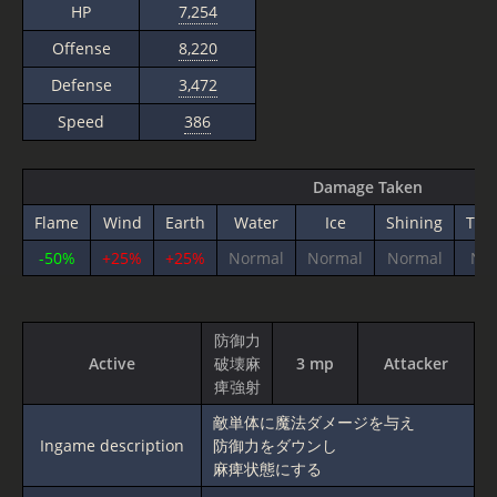
HP
7,254
Offense
8,220
Defense
3,472
Speed
386
Damage Taken
Flame
Wind
Earth
Water
Ice
Shining
Thu
-50%
+25%
+25%
Normal
Normal
Normal
No
防御力
Active
破壊麻
3 mp
Attacker
痺強射
敵単体に魔法ダメージを与え
Ingame description
防御力をダウンし
麻痺状態にする