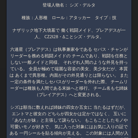
登場人物名： シズ・デルタ
種族：人形種 ロール：アタッカー タイプ：技
ナザリック地下大墳墓で 働く戦闘メイド、プレアデスが一
人、 CZ2Ⅰ28・Δことシズ・デルタ。
六連星（プレアデス）は執事兼家令である セバス・チャンが
リーダーを務める戦闘メイドの チームであり、戦闘を任務と
しない一般メイドと同様、 それぞれ人間のような外見を持っ
ている。 全員が極めて端麗な容姿の美女、美少女だが、本質
は あくまで異形種。内面がその外見通りとは限らない。 また
一定の条件を満たしセバスがリーダーを外れた際、 チームリ
ーダーは種族も人間である末妹へと移行。 チーム名も七姉妹
（プレイアデス）へと変更される。
シズは順当に数えれば姉妹の四女か五女に 当たるはずだが、
エントマと彼女の どちらが四女かは定かではなく、 互いに
「あなたが妹」と主張して譲らない。 もこもことしたモノや
可愛いモノが好きで、 気に入った対象にはお気に入りの証で
ある 一円シールを貼る傾向が見える。 この対象には人間が入