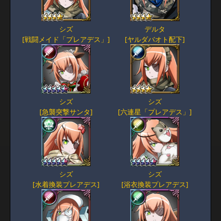
シズ
デルタ
[戦闘メイド「プレアデス」]
[ヤルダバオト配下]
シズ
シズ
[急襲突撃サンタ]
[六連星「プレアデス」]
シズ
シズ
[水着換装プレアデス]
[浴衣換装プレアデス]