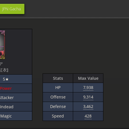
JPN Gacha
ア
紅衣]
Stats
Max Value
5★
HP
7,938
Power
Offense
9,314
ttacker
Defense
3,462
Undead
Magic
Speed
428