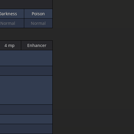
Darkness
Poison
Normal
Normal
4 mp
Enhancer