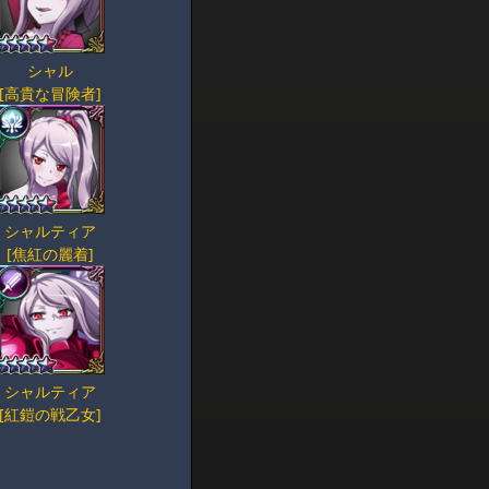
シャル
[高貴な冒険者]
シャルティア
[焦紅の麗着]
シャルティア
[紅鎧の戦乙女]