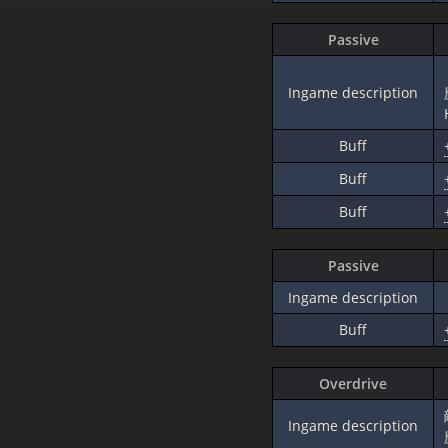
Passive
Ingame description
Buff
Buff
Buff
Passive
Ingame description
Buff
Overdrive
Ingame description