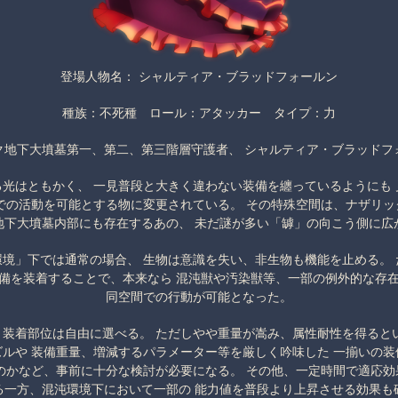
登場人物名： シャルティア・ブラッドフォールン
種族：不死種 ロール：アタッカー タイプ：力
ク地下大墳墓第一、第二、第三階層守護者、 シャルティア・ブラッドフ
光はともかく、 一見普段と大きく違わない装備を纏っているようにも
での活動を可能とする物に変更されている。 その特殊空間は、ナザリ
地下大墳墓内部にも存在するあの、 未だ謎が多い「罅」の向こう側に広
境」下では通常の場合、 生物は意識を失い、非生物も機能を止める。
装備を装着することで、本来なら 混沌獣や汚染獣等、一部の例外的な存在
同空間での行動が可能となった。
装着部位は自由に選べる。 ただしやや重量が嵩み、属性耐性を得ると
ルや 装備重量、増減するパラメーター等を厳しく吟味した 一揃いの
のかなど、事前に十分な検討が必要になる。 その他、一定時間で適応
る一方、混沌環境下において一部の 能力値を普段より上昇させる効果も