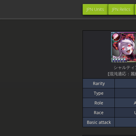
JPN Units
JPN Relics
シャルティ
[混沌適応：麗
Rarity
Type
Role
A
Race
Basic attack