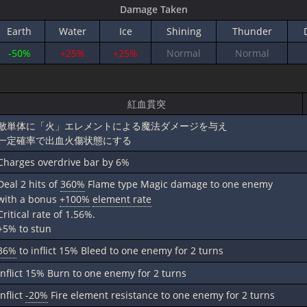
Damage Taken
Earth
Water
Ice
Shining
Thunder
-50%
+25%
+25%
Normal
Normal
紅血貫突
敵単体に「火」エレメントによる魔法ダメージを与え
一定確率で出血火傷状態にする
Charges overdrive bar by 6%
Deal 2 hits of
360%
Flame type Magic damage to one enemy
with a bonus
+100%
element rate
Critical rate of 1.56%.
+5% to stun
36%
to inflict 15% Bleed to one enemy for 2 turns
inflict 15% Burn to one enemy for 2 turns
inflict
-20%
Fire element resistance to one enemy for 2 turns