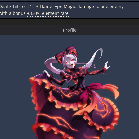
Deal 3 hits of
212%
Flame type Magic damage to one enemy
with a bonus
+330%
element rate
Profile