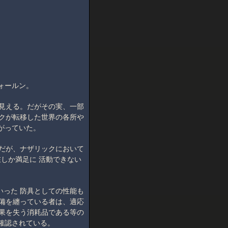
ォールン。
 見える。だがその実、一部
ックが転移した世界の各所や
がっていた。
 だが、ナザリックにおいて
しか満足に 活動できない
いった 防具としての性能も
装備を纏っている者は、適応
効果を失う消耗品である等の
確認されている。