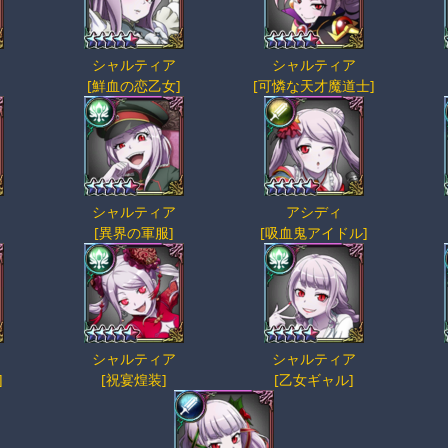
シャルティア
シャルティア
[鮮血の恋乙女]
[可憐な天才魔道士]
シャルティア
アシディ
]
[異界の軍服]
[吸血鬼アイドル]
シャルティア
シャルティア
]
[祝宴煌装]
[乙女ギャル]