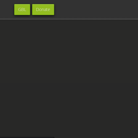
GBL
Donate