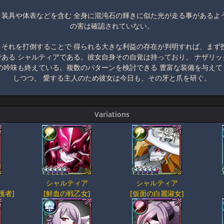
装具や体表などを含む 全身に混沌石の輝きに似た光が走る事があるよ
の害は確認されていない。
それを打倒することで 得られる大きな利益の存在が判明すれば、まず
ある シャルティアである。彼女自身その自覚は持っており、 ナザリ
の吟味も終えている。複数のパターンを検討できる 豊富な装備を与え
しつつ、 愛する主人のため彼女は今日も、その牙と爪を研ぐ。
Variations
シャルティア
シャルティア
護者]
[鮮血の戦乙女]
[仮面の白麗淑女]