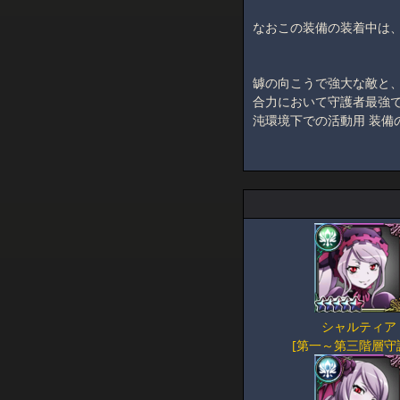
なおこの装備の装着中は、
罅の向こうで強大な敵と、
合力において守護者最強で
沌環境下での活動用 装備
シャルティア
[第一～第三階層守