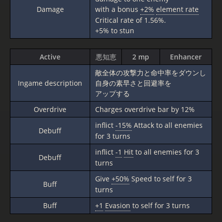
Damage
with a bonus
+2%
element rate
Critical rate of 1.56%.
+5% to stun
Active
悪知恵
2 mp
Enhancer
敵全体の攻撃力と命中率をダウンし
Ingame description
自身の素早さと回避率を
アップする
Overdrive
Charges overdrive bar by 12%
inflict
-15%
Attack to all enemies
Debuff
for 3 turns
inflict
-1
Hit
to all enemies for 3
Debuff
turns
Give
+50%
Speed to self for 3
Buff
turns
Buff
+1
Evasion
to self for 3 turns