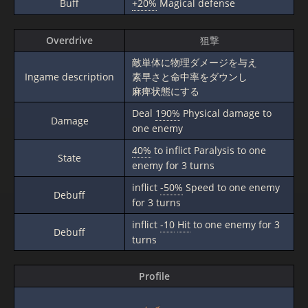
Buff
+20%
Magical defense
Overdrive
狙撃
敵単体に物理ダメージを与え
Ingame description
素早さと命中率をダウンし
麻痺状態にする
Deal
190%
Physical damage to
Damage
one enemy
40%
to inflict Paralysis to one
State
enemy for 3 turns
inflict
-50%
Speed to one enemy
Debuff
for 3 turns
inflict
-10
Hit
to one enemy for 3
Debuff
turns
Profile