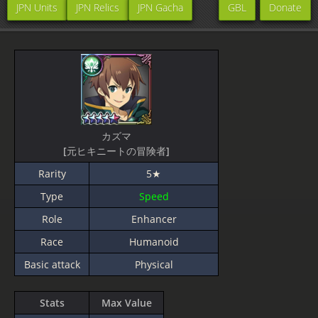
JPN Units
JPN Relics
JPN Gacha
GBL
Donate
カズマ
[元ヒキニートの冒険者]
Rarity
5★
Type
Speed
Role
Enhancer
Race
Humanoid
Basic attack
Physical
Stats
Max Value