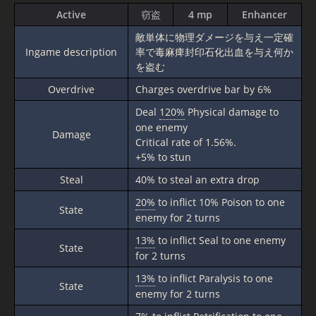
Active
窃盗
4 mp
Enhancer
敵単体に物理ダメージを与え一定確
Ingame description
率で毒麻痺封印石化出血を与え何か
を盗む
Overdrive
Charges overdrive bar by 6%
Deal
120%
Physical damage to
one enemy
Damage
Critical rate of 1.56%.
+5% to stun
Steal
40% to steal an extra drop
20%
to inflict 10% Poison to one
State
enemy for 2 turns
13%
to inflict Seal to one enemy
State
for 2 turns
13%
to inflict Paralysis to one
State
enemy for 2 turns