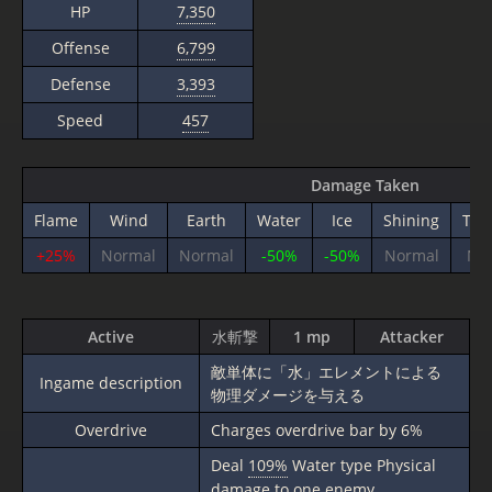
HP
7,350
Offense
6,799
Defense
3,393
Speed
457
Damage Taken
Flame
Wind
Earth
Water
Ice
Shining
Thu
+25%
Normal
Normal
-50%
-50%
Normal
No
Active
水斬撃
1 mp
Attacker
敵単体に「水」エレメントによる
Ingame description
物理ダメージを与える
Overdrive
Charges overdrive bar by 6%
Deal
109%
Water type Physical
damage to one enemy