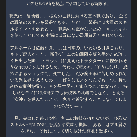
アクセルの街を拠点に活動している冒険者。
職業は「冒険者」。 彼らの世界における基本職であり、 全て
の職業のスキルを習得できる。 ただし、習得には大量のスキ
ルポイントを必要とし、 職業の補正がないため、同じスキル
を使ったとしても 本職には及ばない器用貧乏とされている。
フルネームは佐藤和真。 元は日本の、いわゆる引きこもり、
ネトゲ廃人だった。 新作ゲームの初回限定版入手のため珍し
く外出した際、 トラック（に見えたトラクター）に轢かれそ
うな 女の子を助けるため、代わって轢かれ（そうになり、 恐
怖によるショックで）死亡した。 だが魔王軍に苦しめられて
いる異世界を救うため、 「好きなモノをなんでも一つ」持ち
込める権利を得て、 その異世界へと旅立つことになった。 持
ち込むモノに特殊能力でも伝説級の武器でもなく、 とある
「女神」を選んだことで、 色々と苦労することになってしま
ったのだが……。
一見、突出した能力や唯一無二の特技を持たないが、 多彩な
スキルや仲間の特性を活かす柔軟な機転、 あるいはズル賢さ
を持ち、 それによって切り抜けた窮地も数多い。