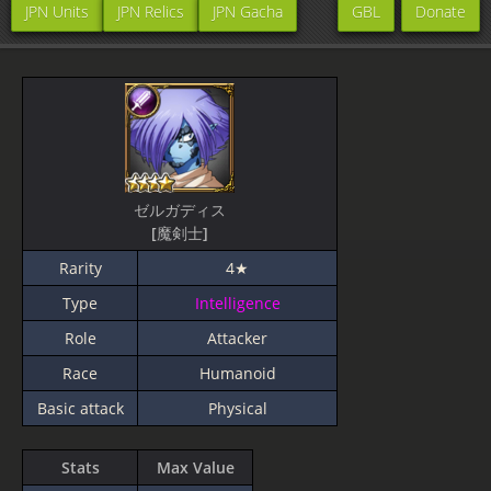
JPN Units
JPN Relics
JPN Gacha
GBL
Donate
ゼルガディス
[魔剣士]
Rarity
4★
Type
Intelligence
Role
Attacker
Race
Humanoid
Basic attack
Physical
Stats
Max Value