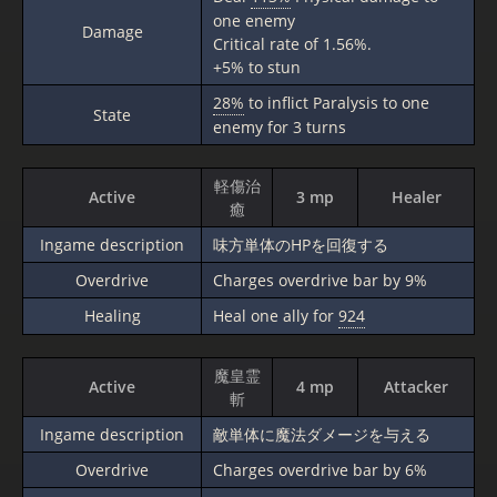
one enemy
Damage
Critical rate of 1.56%.
+5% to stun
28%
to inflict Paralysis to one
State
enemy for 3 turns
軽傷治
Active
3 mp
Healer
癒
Ingame description
味方単体のHPを回復する
Overdrive
Charges overdrive bar by 9%
Healing
Heal one ally for
924
魔皇霊
Active
4 mp
Attacker
斬
Ingame description
敵単体に魔法ダメージを与える
Overdrive
Charges overdrive bar by 6%