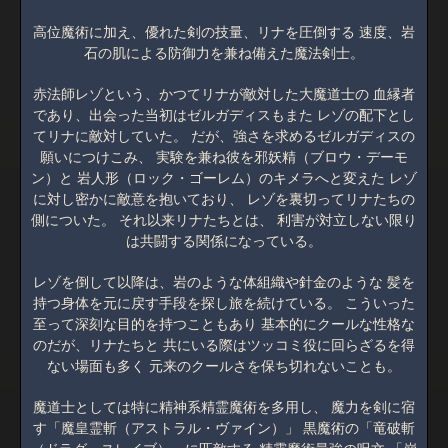
高位魔術に加え、優れた剣の技量、リナを圧倒する 速度、岩
石の肌による防御力を兼ね備えた魔法剣士。
赤法師レゾという、かつてリナが敵対した大魔道士の 血縁者
であり、出会った当初はゼルガディスもまた レゾの配下とし
てリナに敵対していた。 だが、強さを求めるゼルガディスの
願いにつけこみ、 実験を兼ね彼を邪妖精（ブロウ・デーモ
ン）と 岩人形（ロック・ゴーレム）のキメラへと変えた レゾ
に対し密かに敵意を抱いており、 レゾを裏切ってリナたちの
側についた。 それ以来リナたちとは、 利害が対立しない限り
は共闘する関係になっている。
レゾを倒して以降は、岩のような体組織や針金のような 髪を
持つ身体を元に戻す手段を探し旅を続けている。 こういった
至って深刻な目的を持つこともあり 基本的にクールな性格な
のだが、リナたちと 共にいる際はツッコミ役に回らざるを得
ない場面も多く 元来のクールさを保ち切れないことも。
魔道士としては特に精神系精霊魔術を多用し、 魔力を剣に宿
す「魔皇霊斬（アストラル・ヴァイン）」 黒魔術の「竜破斬