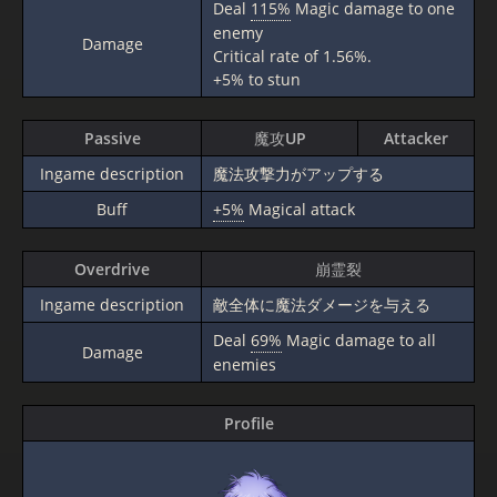
Deal
115%
Magic damage to one
enemy
Damage
Critical rate of 1.56%.
+5% to stun
Passive
魔攻UP
Attacker
Ingame description
魔法攻撃力がアップする
Buff
+5%
Magical attack
Overdrive
崩霊裂
Ingame description
敵全体に魔法ダメージを与える
Deal
69%
Magic damage to all
Damage
enemies
Profile