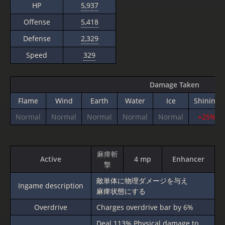
HP
5,937
Offense
5,418
Defense
2,329
Speed
329
Damage Taken
Flame
Wind
Earth
Water
Ice
Shining
Normal
Normal
Normal
Normal
Normal
+25%
麻痺斬
Active
4 mp
Enhancer
撃
敵単体に物理ダメージを与え
Ingame description
麻痺状態にする
Overdrive
Charges overdrive bar by 6%
Deal
113%
Physical damage to